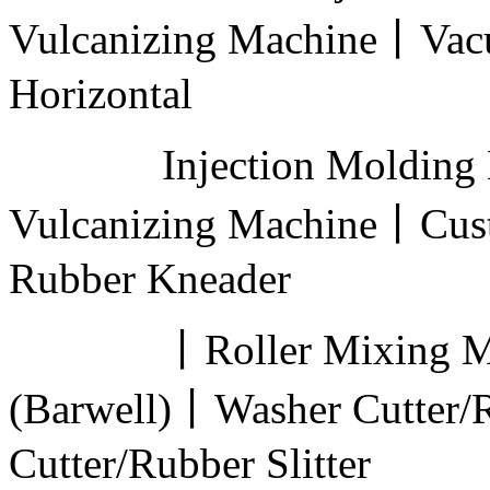
Vulcanizing Machine丨Vac
Horizontal
Injection Molding M
Vulcanizing Machine丨Cus
Rubber Kneader
丨Roller Mixing Mill
(Barwell)丨Washer Cutter/
Cutter/Rubber Slitter