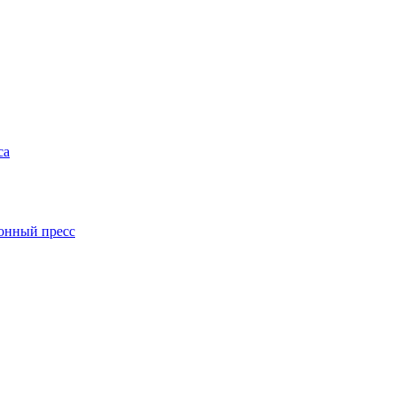
са
онный пресс