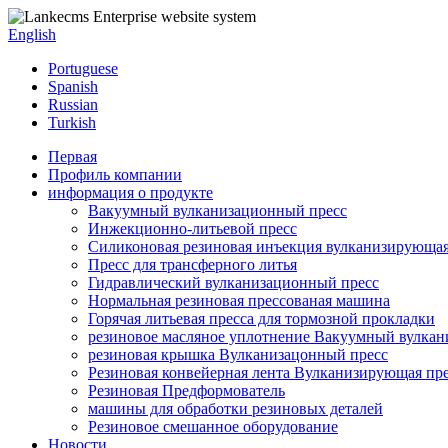
English
Portuguese
Spanish
Russian
Turkish
Первая
Профиль компании
информация о продукте
Вакуумный вулканизационный пресс
Инжекционно-литьевой пресс
Силиконовая резиновая инъекция вулканизирующая
Пресс для трансферного литья
Гидравлический вулканизационный пресс
Нормальная резиновая прессованая машина
Горячая литьевая пресса для тормозной прокладки
резиновое масляное уплотнение Вакуумный вулкан
резиновая крышка Вулканизацонный пресс
Резиновая конвейерная лента Вулканизирующая пр
Резиновая Предформователь
машины для обработки резиновых деталей
Резиновое смешанное оборудование
Новости