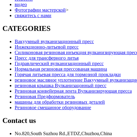
видео
Фотографии мастерской
>
свяжитесь с нами
CATEGORIES
Вакуумный вулканизационный пресс
Инжекционно-литьевой пресс
Силиконовая резиновая инъекция вулканизирующая прес
Пресс для трансферного литья
Гидравлический вулканизационный пресс
Нормальная резиновая прессованая машина
Горячая литьевая пресса для тормозной прокладки
резиновое масляное уплотнение Вакуумный вулканизаци
резиновая крышка Вулканизацонный пресс
Резиновая конвейерная лента Вулканизирующая пресса
Резиновая Предформователь
машины для обработки резиновых деталей
Резиновое смешанное оборудование
Contact us
No.820,South Suzhou Rd.,ETDZ,Chuzhou,China